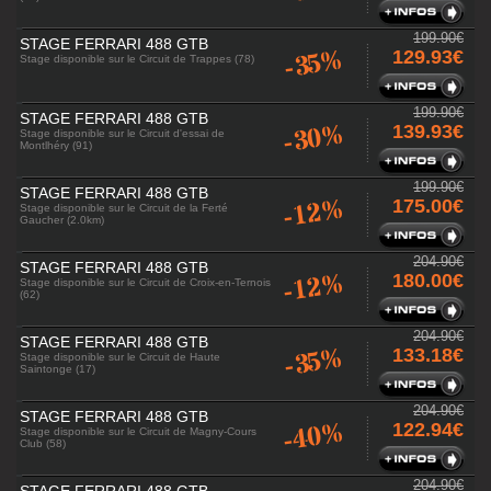
199.90€
STAGE FERRARI 488 GTB
-35%
129.93€
Stage disponible sur le Circuit de Trappes (78)
199.90€
STAGE FERRARI 488 GTB
-30%
139.93€
Stage disponible sur le Circuit d'essai de
Montlhéry (91)
199.90€
STAGE FERRARI 488 GTB
-12%
175.00€
Stage disponible sur le Circuit de la Ferté
Gaucher (2.0km)
204.90€
STAGE FERRARI 488 GTB
-12%
180.00€
Stage disponible sur le Circuit de Croix-en-Ternois
(62)
204.90€
STAGE FERRARI 488 GTB
-35%
133.18€
Stage disponible sur le Circuit de Haute
Saintonge (17)
204.90€
STAGE FERRARI 488 GTB
-40%
122.94€
Stage disponible sur le Circuit de Magny-Cours
Club (58)
204.90€