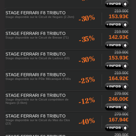
219.90€
STAGE FERRARI F8 TRIBUTO
-30%
153.93€
Stage disponible sur le Circuit de Nogaro (2.2km)
219.90€
STAGE FERRARI F8 TRIBUTO
-35%
142.93€
Stage disponible sur le Circuit de Bresse (71)
219.90€
STAGE FERRARI F8 TRIBUTO
-30%
153.93€
Stage disponible sur le Circuit de Ladoux (63)
219.90€
STAGE FERRARI F8 TRIBUTO
-25%
164.92€
Stage disponible sur le Pôle Mécanique d'Alès
279.90€
STAGE FERRARI F8 TRIBUTO
-12%
246.00€
Stage disponible sur le Circuit compétition de
Nogaro (3.6km)
279.90€
STAGE FERRARI F8 TRIBUTO
-40%
167.94€
Stage disponible sur le Circuit du Mas du Clos
(23)
299.90€