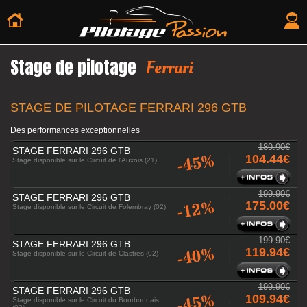
Stage de pilotage
Ferrari
STAGE DE PILOTAGE FERRARI 296 GTB
Des performances exceptionnelles
189.90€
STAGE FERRARI 296 GTB
-45%
104.44€
Stage disponible sur le Circuit de l'Auxois (21)
199.90€
STAGE FERRARI 296 GTB
-12%
175.00€
Stage disponible sur le Circuit de Folembray (02)
199.90€
STAGE FERRARI 296 GTB
-40%
119.94€
Stage disponible sur le Circuit de Clastres (02)
199.90€
STAGE FERRARI 296 GTB
-45%
109.94€
Stage disponible sur le Circuit du Bourbonnais