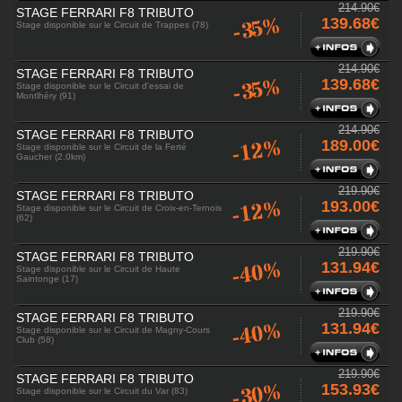
214.90€
STAGE FERRARI F8 TRIBUTO
-35%
139.68€
Stage disponible sur le Circuit de Trappes (78)
214.90€
STAGE FERRARI F8 TRIBUTO
-35%
139.68€
Stage disponible sur le Circuit d'essai de
Montlhéry (91)
214.90€
STAGE FERRARI F8 TRIBUTO
-12%
189.00€
Stage disponible sur le Circuit de la Ferté
Gaucher (2.0km)
219.90€
STAGE FERRARI F8 TRIBUTO
-12%
193.00€
Stage disponible sur le Circuit de Croix-en-Ternois
(62)
219.90€
STAGE FERRARI F8 TRIBUTO
-40%
131.94€
Stage disponible sur le Circuit de Haute
Saintonge (17)
219.90€
STAGE FERRARI F8 TRIBUTO
-40%
131.94€
Stage disponible sur le Circuit de Magny-Cours
Club (58)
219.90€
STAGE FERRARI F8 TRIBUTO
-30%
153.93€
Stage disponible sur le Circuit du Var (83)