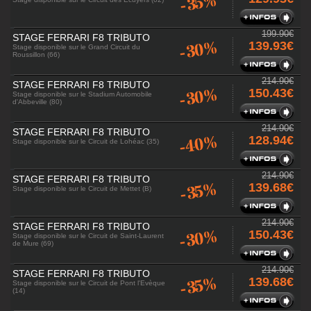
-35%
199.90€
STAGE FERRARI F8 TRIBUTO
-30%
139.93€
Stage disponible sur le Grand Circuit du
Roussillon (66)
214.90€
STAGE FERRARI F8 TRIBUTO
-30%
150.43€
Stage disponible sur le Stadium Automobile
d'Abbeville (80)
214.90€
STAGE FERRARI F8 TRIBUTO
-40%
128.94€
Stage disponible sur le Circuit de Lohéac (35)
214.90€
STAGE FERRARI F8 TRIBUTO
-35%
139.68€
Stage disponible sur le Circuit de Mettet (B)
214.90€
STAGE FERRARI F8 TRIBUTO
-30%
150.43€
Stage disponible sur le Circuit de Saint-Laurent
de Mure (69)
214.90€
STAGE FERRARI F8 TRIBUTO
-35%
139.68€
Stage disponible sur le Circuit de Pont l'Evèque
(14)