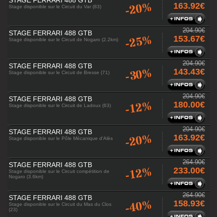
STAGE FERRARI 488 GTB
-20%
163.92€
Stage disponible sur le Circuit du Var (83)
204.90€
STAGE FERRARI 488 GTB
-25%
153.67€
Stage disponible sur le Circuit de Nogaro (2.2km)
204.90€
STAGE FERRARI 488 GTB
-30%
143.43€
Stage disponible sur le Circuit de Bresse (71)
204.90€
STAGE FERRARI 488 GTB
-12%
180.00€
Stage disponible sur le Circuit de Ladoux (63)
204.90€
STAGE FERRARI 488 GTB
-20%
163.92€
Stage disponible sur le Pôle Mécanique d'Alès
264.90€
STAGE FERRARI 488 GTB
-12%
233.00€
Stage disponible sur le Circuit compétition de
Nogaro (3.6km)
264.90€
STAGE FERRARI 488 GTB
-40%
158.93€
Stage disponible sur le Circuit du Mas du Clos
(23)