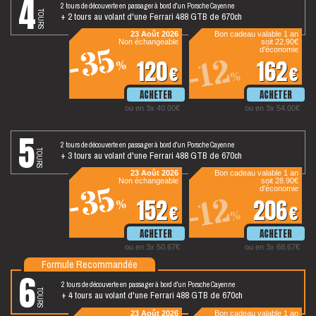
4
2 tours de découverte en passager à bord d'un Porsche Cayenne
tours
+ 2 tours au volant d'une Ferrari 488 GTB de 670ch
23 Août 2026
Bon cadeau valable 1 an
Non échangeable
soit 22.90€
-35
d'économie
-12
120
162
%
€
€
%
ou en 3x 40.00€
ou en 3x 54.00€
5
2 tours de découverte en passager à bord d'un Porsche Cayenne
tours
+ 3 tours au volant d'une Ferrari 488 GTB de 670ch
23 Août 2026
Bon cadeau valable 1 an
Non échangeable
soit 28.90€
-35
d'économie
-12
152
206
%
€
€
%
ou en 3x 50.67€
ou en 3x 68.67€
Formule Recommandée
6
2 tours de découverte en passager à bord d'un Porsche Cayenne
tours
+ 4 tours au volant d'une Ferrari 488 GTB de 670ch
23 Août 2026
Bon cadeau valable 1 an