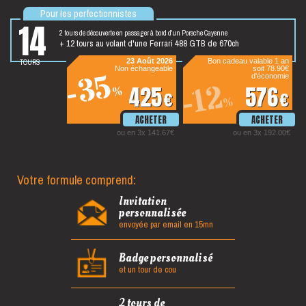
Pour les perfectionnistes
14
2 tours de découverte en passager à bord d'un Porsche Cayenne
+ 12 tours au volant d'une Ferrari 488 GTB de 670ch
tours
23 Août 2026
Bon cadeau valable 1 an
Non échangeable
soit 78.90€
-35
d'économie
-12
425
576
%
€
€
%
ou en 3x 141.67€
ou en 3x 192.00€
Votre formule comprend:
Invitation
personnalisée
envoyée par email en 15mn
Badge personnalisé
et un tour de cou
2 tours de