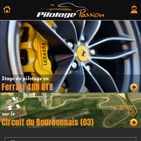
Stage de pilotage en
Ferrari 488 GTB
sur le
Circuit du Bourbonnais (03)