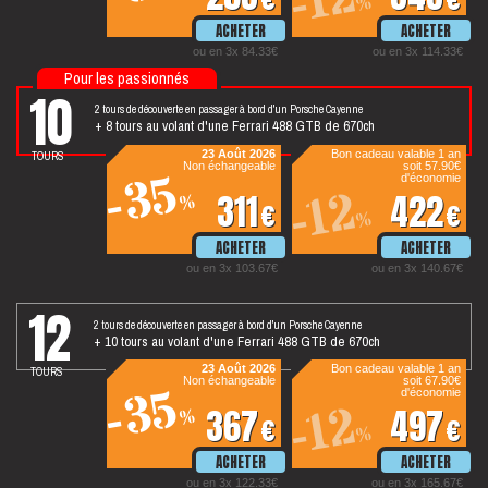
-12
%
ou en 3x 84.33€
ou en 3x 114.33€
Pour les passionnés
10
2 tours de découverte en passager à bord d'un Porsche Cayenne
+ 8 tours au volant d'une Ferrari 488 GTB de 670ch
tours
23 Août 2026
Bon cadeau valable 1 an
Non échangeable
soit 57.90€
-35
d'économie
-12
311
422
%
€
€
%
ou en 3x 103.67€
ou en 3x 140.67€
12
2 tours de découverte en passager à bord d'un Porsche Cayenne
+ 10 tours au volant d'une Ferrari 488 GTB de 670ch
tours
23 Août 2026
Bon cadeau valable 1 an
Non échangeable
soit 67.90€
-35
d'économie
-12
367
497
%
€
€
%
ou en 3x 122.33€
ou en 3x 165.67€