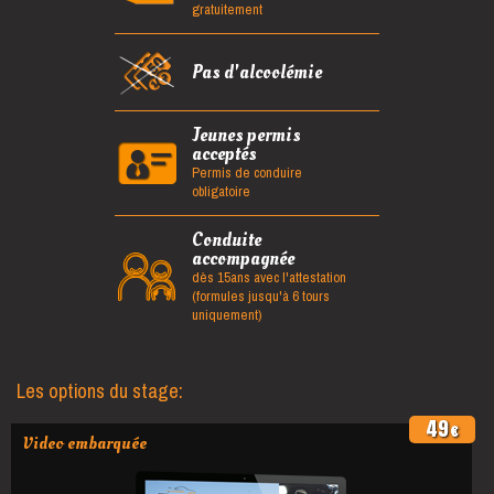
gratuitement
Pas d'alcoolémie
Jeunes permis
acceptés
Permis de conduire
obligatoire
Conduite
accompagnée
dès 15ans avec l'attestation
(formules jusqu'à 6 tours
uniquement)
Les options du stage:
49
€
Video embarquée