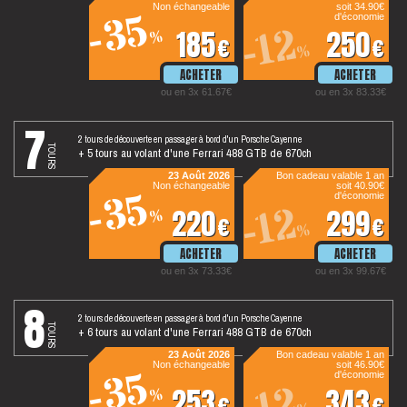
Non échangeable
soit 34.90€
-35
d'économie
-12
185
250
%
€
€
%
ou en 3x 61.67€
ou en 3x 83.33€
7
2 tours de découverte en passager à bord d'un Porsche Cayenne
tours
+ 5 tours au volant d'une Ferrari 488 GTB de 670ch
23 Août 2026
Bon cadeau valable 1 an
Non échangeable
soit 40.90€
-35
d'économie
-12
220
299
%
€
€
%
ou en 3x 73.33€
ou en 3x 99.67€
8
2 tours de découverte en passager à bord d'un Porsche Cayenne
tours
+ 6 tours au volant d'une Ferrari 488 GTB de 670ch
23 Août 2026
Bon cadeau valable 1 an
Non échangeable
soit 46.90€
-35
d'économie
253
343
%
€
€