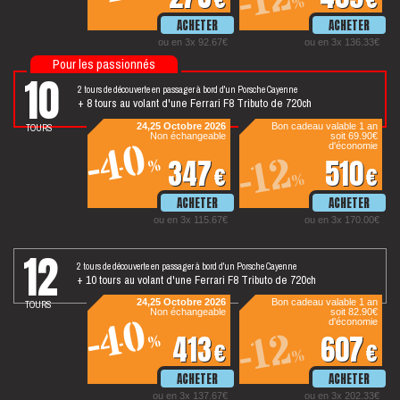
-12
%
ou en 3x 92.67€
ou en 3x 136.33€
Pour les passionnés
10
2 tours de découverte en passager à bord d'un Porsche Cayenne
+ 8 tours au volant d'une Ferrari F8 Tributo de 720ch
tours
24,25 Octobre 2026
Bon cadeau valable 1 an
Non échangeable
soit 69.90€
-40
d'économie
-12
347
510
%
€
€
%
ou en 3x 115.67€
ou en 3x 170.00€
12
2 tours de découverte en passager à bord d'un Porsche Cayenne
+ 10 tours au volant d'une Ferrari F8 Tributo de 720ch
tours
24,25 Octobre 2026
Bon cadeau valable 1 an
Non échangeable
soit 82.90€
-40
d'économie
-12
413
607
%
€
€
%
ou en 3x 137.67€
ou en 3x 202.33€