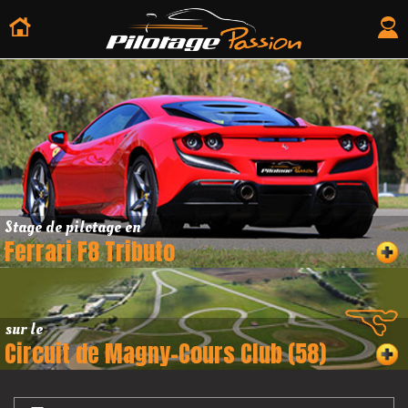
Stage de pilotage en
Ferrari F8 Tributo
sur le
Circuit de Magny-Cours Club (58)