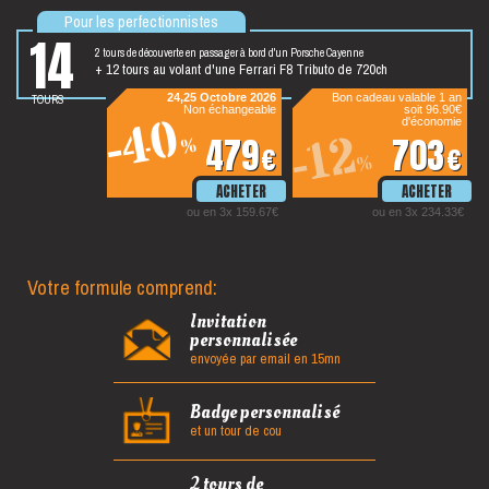
Pour les perfectionnistes
14
2 tours de découverte en passager à bord d'un Porsche Cayenne
+ 12 tours au volant d'une Ferrari F8 Tributo de 720ch
tours
24,25 Octobre 2026
Bon cadeau valable 1 an
Non échangeable
soit 96.90€
-40
d'économie
-12
479
703
%
€
€
%
ou en 3x 159.67€
ou en 3x 234.33€
Votre formule comprend:
Invitation
personnalisée
envoyée par email en 15mn
Badge personnalisé
et un tour de cou
2 tours de