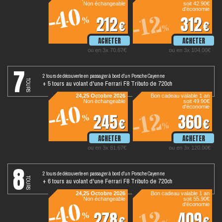
Non échangeable
soit 42.90€
-40
d'économie
-12
212
312
%
€
€
%
ou en 3x 70.67€
ou en 3x 104.00€
7
2 tours de découverte en passager à bord d'un Porsche Cayenne
tours
+ 5 tours au volant d'une Ferrari F8 Tributo de 720ch
24,25 Octobre 2026
Bon cadeau valable 1 an
Non échangeable
soit 49.90€
-40
d'économie
-12
245
360
%
€
€
%
ou en 3x 81.67€
ou en 3x 120.00€
8
2 tours de découverte en passager à bord d'un Porsche Cayenne
tours
+ 6 tours au volant d'une Ferrari F8 Tributo de 720ch
24,25 Octobre 2026
Bon cadeau valable 1 an
Non échangeable
soit 55.90€
-40
d'économie
278
409
%
€
€