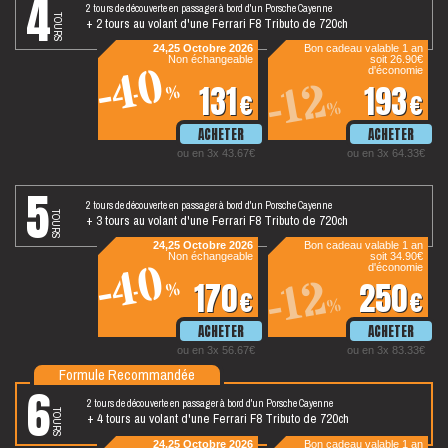
4
2 tours de découverte en passager à bord d'un Porsche Cayenne
tours
+ 2 tours au volant d'une Ferrari F8 Tributo de 720ch
24,25 Octobre 2026
Bon cadeau valable 1 an
Non échangeable
soit 26.90€
-40
d'économie
-12
131
193
%
€
€
%
ou en 3x 43.67€
ou en 3x 64.33€
5
2 tours de découverte en passager à bord d'un Porsche Cayenne
tours
+ 3 tours au volant d'une Ferrari F8 Tributo de 720ch
24,25 Octobre 2026
Bon cadeau valable 1 an
Non échangeable
soit 34.90€
-40
d'économie
-12
170
250
%
€
€
%
ou en 3x 56.67€
ou en 3x 83.33€
Formule Recommandée
6
2 tours de découverte en passager à bord d'un Porsche Cayenne
tours
+ 4 tours au volant d'une Ferrari F8 Tributo de 720ch
24,25 Octobre 2026
Bon cadeau valable 1 an