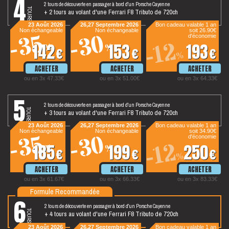
4
2 tours de découverte en passager à bord d'un Porsche Cayenne
tours
+ 2 tours au volant d'une Ferrari F8 Tributo de 720ch
23 Août 2026
26,27 Septembre 2026
Bon cadeau valable 1 an
Non échangeable
Non échangeable
soit 26.90€
-30
-35
d'économie
-12
142
153
193
%
%
€
€
€
%
ou en 3x 47.33€
ou en 3x 51.00€
ou en 3x 64.33€
5
2 tours de découverte en passager à bord d'un Porsche Cayenne
tours
+ 3 tours au volant d'une Ferrari F8 Tributo de 720ch
23 Août 2026
26,27 Septembre 2026
Bon cadeau valable 1 an
Non échangeable
Non échangeable
soit 34.90€
-30
-35
d'économie
-12
185
199
250
%
%
€
€
€
%
ou en 3x 61.67€
ou en 3x 66.33€
ou en 3x 83.33€
Formule Recommandée
6
2 tours de découverte en passager à bord d'un Porsche Cayenne
tours
+ 4 tours au volant d'une Ferrari F8 Tributo de 720ch
23 Août 2026
26,27 Septembre 2026
Bon cadeau valable 1 an