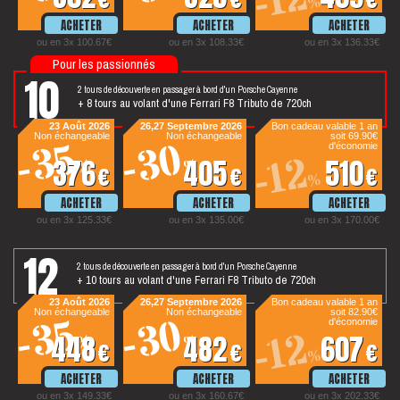
-12
%
ou en 3x 100.67€
ou en 3x 108.33€
ou en 3x 136.33€
Pour les passionnés
10
2 tours de découverte en passager à bord d'un Porsche Cayenne
+ 8 tours au volant d'une Ferrari F8 Tributo de 720ch
tours
23 Août 2026
26,27 Septembre 2026
Bon cadeau valable 1 an
Non échangeable
Non échangeable
soit 69.90€
-30
-35
d'économie
-12
376
405
510
%
%
€
€
€
%
ou en 3x 125.33€
ou en 3x 135.00€
ou en 3x 170.00€
12
2 tours de découverte en passager à bord d'un Porsche Cayenne
+ 10 tours au volant d'une Ferrari F8 Tributo de 720ch
tours
23 Août 2026
26,27 Septembre 2026
Bon cadeau valable 1 an
Non échangeable
Non échangeable
soit 82.90€
-30
-35
d'économie
-12
448
482
607
%
%
€
€
€
%
ou en 3x 149.33€
ou en 3x 160.67€
ou en 3x 202.33€