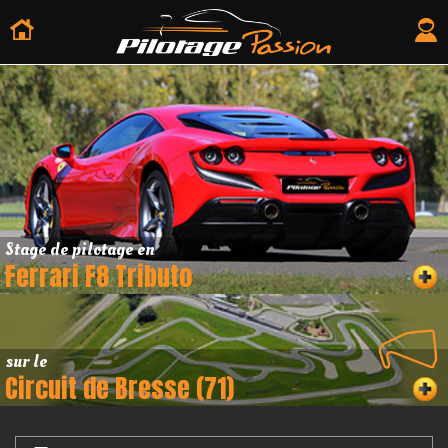
Stage de pilotage en
Ferrari F8 Tributo
sur le
Circuit de Bresse (71)