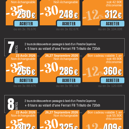
Non échangeable
Non échangeable
soit 42.90€
-30
-35
d'économie
-12
230
248
312
%
%
€
€
€
%
ou en 3x 76.67€
ou en 3x 82.67€
ou en 3x 104.00€
7
2 tours de découverte en passager à bord d'un Porsche Cayenne
tours
+ 5 tours au volant d'une Ferrari F8 Tributo de 720ch
23 Août 2026
26,27 Septembre 2026
Bon cadeau valable 1 an
Non échangeable
Non échangeable
soit 49.90€
-30
-35
d'économie
-12
266
286
360
%
%
€
€
€
%
ou en 3x 88.67€
ou en 3x 95.33€
ou en 3x 120.00€
8
2 tours de découverte en passager à bord d'un Porsche Cayenne
tours
+ 6 tours au volant d'une Ferrari F8 Tributo de 720ch
23 Août 2026
26,27 Septembre 2026
Bon cadeau valable 1 an
Non échangeable
Non échangeable
soit 55.90€
-30
-35
d'économie
302
325
409
%
%
€
€
€