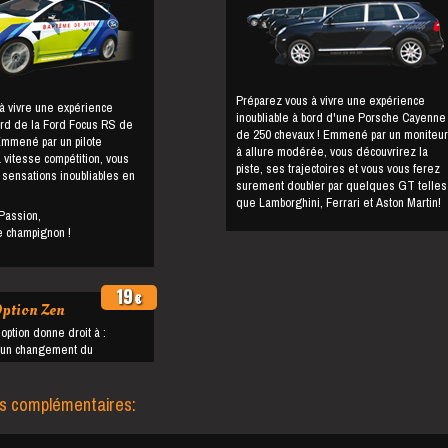
Préparez vous à vivre une expérience
à vivre une expérience
inoubliable à bord d'une Porsche Cayenne
bord de la Ford Focus RS de
de 250 chevaux ! Emmené par un moniteur
Emmené par un pilote
à allure modérée, vous découvrirez la
 vitesse compétition, vous
piste, ses trajectoires et vous vous ferez
 sensations inoubliables en
surement doubler par quelques GT telles
que Lamborghini, Ferrari et Aston Martin!
Passion,
le champignon !
19
€
ption Zen
'option donne droit à :
ns complémentaires: