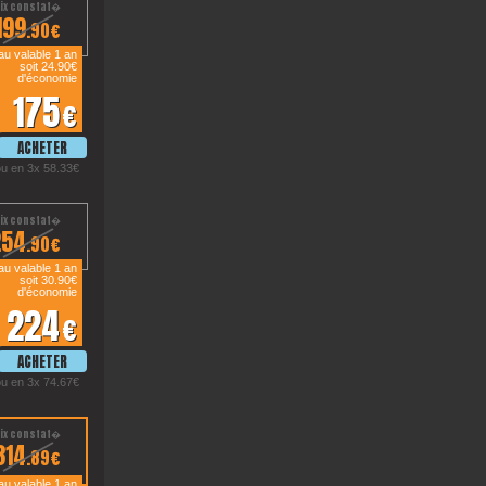
199
.90€
u valable 1 an
soit 24.90€
d'économie
175
€
ou en 3x 58.33€
254
.90€
u valable 1 an
soit 30.90€
d'économie
224
€
ou en 3x 74.67€
314
.89€
u valable 1 an