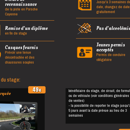
Jusqu'à 3 semaines de
reconnaissance
date, changez de date
de la piste en Porsche
gratuitement
Cayenne
Remise d'un diplôme
Pas d'alcoolémi
en fin de stage
Jeunes permis
Casques fournis
acceptés
Prévoir une tenue
Permis de conduire
décontractée et des
obligatoire
chaussures souples
 du stage:
49
€
bénéficiaire du stage, de circuit, de formu
rquée
ou de véhicule (voir conditions générales
de ventes)
- la possibilité de reporter le stage jusqu'à
5 jours avant la date prévue au lieu de 3
semaines