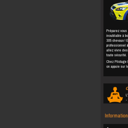
Préparez vous 
inoubliable à 
305 chevaux ! 
professionnel à
allez vivre des
toute sécurité.
Chez Pilotage 
on appuie sur 
O
L
- un changement du
Informatio