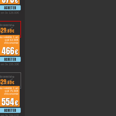
€
 en 3x 126.00€
529
.89€
u valable 1 an
soit 63.90€
d'économie
466
€
 en 3x 155.33€
629
.89€
u valable 1 an
soit 75.90€
d'économie
554
€
 en 3x 184.67€