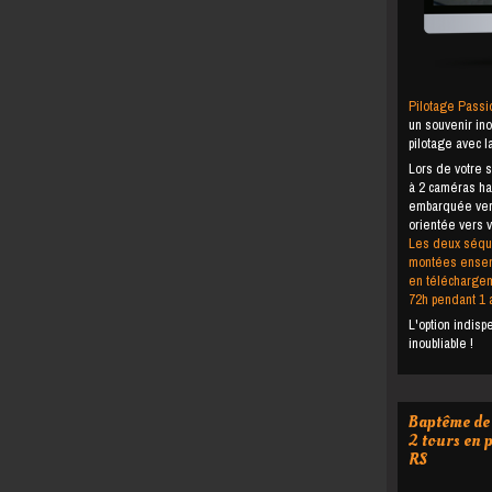
Pilotage Passi
un souvenir in
pilotage avec 
Lors de votre 
à 2 caméras hau
embarquée vers 
orientée vers v
Les deux séqu
montées ensemb
en téléchargem
72h pendant 1 a
L'option indis
inoubliable !
Baptême de 
2 tours en 
RS