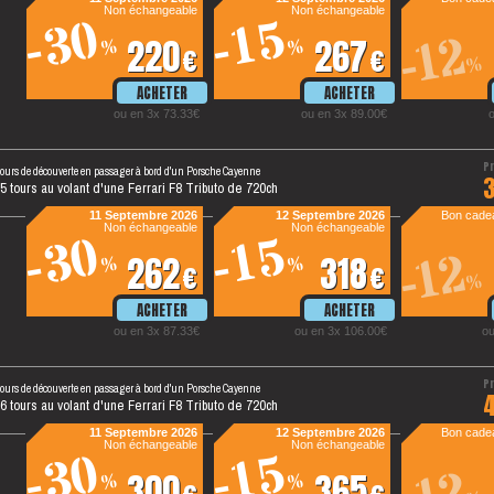
Non échangeable
Non échangeable
-30
-15
-12
220
267
%
%
€
€
%
ou en 3x 73.33€
ou en 3x 89.00€
tours de découverte en passager à bord d'un Porsche Cayenne
5 tours au volant d'une Ferrari F8 Tributo de 720ch
11 Septembre 2026
12 Septembre 2026
Bon cadea
Non échangeable
Non échangeable
-30
-15
-12
262
318
%
%
€
€
%
ou en 3x 87.33€
ou en 3x 106.00€
ou
tours de découverte en passager à bord d'un Porsche Cayenne
6 tours au volant d'une Ferrari F8 Tributo de 720ch
11 Septembre 2026
12 Septembre 2026
Bon cadea
Non échangeable
Non échangeable
-30
-15
300
365
%
%