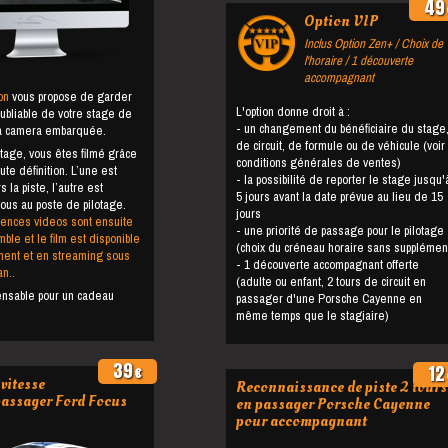
49
Option VIP
Inclus Option Zen+ / Choix de
l'horaire / 1 découverte
accompagnant
on
vous propose de garder
L'option donne droit à :
oubliable de votre stage de
- un changement du bénéficiaire du stage,
la camera embarquée.
de circuit, de formule ou de véhicule (voir
stage, vous êtes filmé grâce
conditions générales de ventes)
te définition. L’une est
- la possibilité de reporter le stage jusqu'à
la piste, l’autre est
5 jours avant la date prévue au lieu de 15
ous au poste de pilotage.
jours
ences videos sont ensuite
- une priorité de passage pour le pilotage
le et le film est disponible
(choix du créneau horaire sans supplémen
ent et en streaming sous
- 1 découverte accompagnant offerte
n..
(adulte ou enfant, 2 tours de circuit en
pensable pour un cadeau
passager d'une Porsche Cayenne en
même temps que le stagiaire)
39
12
€
vitesse
Reconnaissance de piste 2 tours
passager Ford Focus
en passager Porsche Cayenne
pour accompagnant