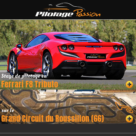
Stage de pilotage en
Ferrari F8 Tributo
sur le
Grand Circuit du Roussillon (66)