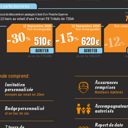
es perfectionnistes
tours de découverte en passager à bord d'un Porsche Cayenne
 12 tours au volant d'une Ferrari F8 Tributo de 720ch
11 Septembre 2026
12 Septembre 2026
Bon cadea
Non échangeable
Non échangeable
-30
-15
-12
510
620
%
%
€
€
%
ou en 3x 170.00€
ou en 3x 206.67€
ou
mule comprend:
Assurances
Invitation
comprises
personnalisée
Moniteurs diplômés
envoyée par email en 15mn
Accompagnateur
Badge personnalisé
autorisés
et un tour de cou
Report de date
2 tours de