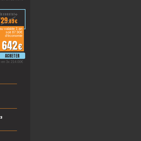
729
.89€
u valable 1 an
soit 87.90€
d'économie
642
€
 en 3x 214.00€
s