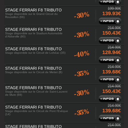
199.90€
STAGE FERRARI F8 TRIBUTO
-30%
139.93€
Stage disponible sur le Grand Circuit du
Roussillon (66)
214.90€
STAGE FERRARI F8 TRIBUTO
-30%
150.43€
Stage disponible sur le Stadium Automobile
d'Abbeville (80)
214.90€
STAGE FERRARI F8 TRIBUTO
-40%
128.94€
Stage disponible sur le Circuit de Lohéac (35)
214.90€
STAGE FERRARI F8 TRIBUTO
-35%
139.68€
Stage disponible sur le Circuit de Mettet (B)
214.90€
STAGE FERRARI F8 TRIBUTO
-30%
150.43€
Stage disponible sur le Circuit de Saint-Laurent
de Mure (69)
214.90€
STAGE FERRARI F8 TRIBUTO
-35%
139.68€
Stage disponible sur le Circuit de Pont l'Evèque
(14)
214.90€
STAGE FERRARI F8 TRIBUTO