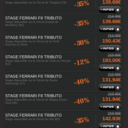
-35%
139.68€
Stage disponible sur le Circuit de Trappes (78)
214.90€
STAGE FERRARI F8 TRIBUTO
-35%
139.68€
Stage disponible sur le Circuit d'essai de
Montlhéry (91)
214.90€
STAGE FERRARI F8 TRIBUTO
-30%
150.43€
Stage disponible sur le Circuit de la Ferté
Gaucher (2.0km)
219.90€
STAGE FERRARI F8 TRIBUTO
-12%
193.00€
Stage disponible sur le Circuit de Croix-en-Ternois
(62)
219.90€
STAGE FERRARI F8 TRIBUTO
-40%
131.94€
Stage disponible sur le Circuit de Haute
Saintonge (17)
219.90€
STAGE FERRARI F8 TRIBUTO
-40%
131.94€
Stage disponible sur le Circuit de Magny-Cours
Club (58)
219.90€
STAGE FERRARI F8 TRIBUTO
-35%
142.93€
Stage disponible sur le Circuit du Var (83)