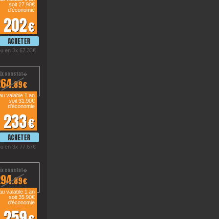
soit 27.90€
d'économie
202
€
ou en 3x 67.33€
264
.89€
u valable 1 an
soit 31.90€
d'économie
233
€
ou en 3x 77.67€
294
.89€
u valable 1 an
soit 35.90€
d'économie
259