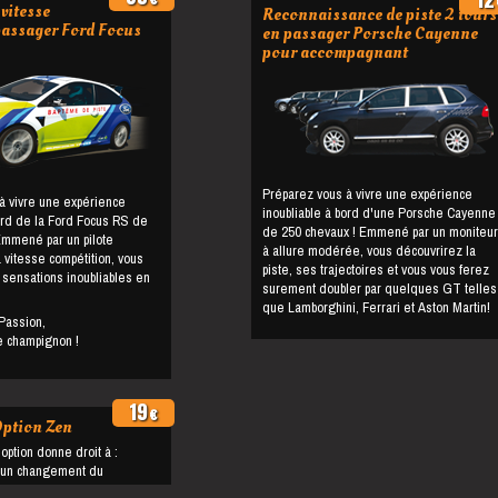
vitesse
Reconnaissance de piste 2 tours
passager Ford Focus
en passager Porsche Cayenne
pour accompagnant
Préparez vous à vivre une expérience
à vivre une expérience
inoubliable à bord d'une Porsche Cayenne
bord de la Ford Focus RS de
de 250 chevaux ! Emmené par un moniteur
Emmené par un pilote
à allure modérée, vous découvrirez la
 vitesse compétition, vous
piste, ses trajectoires et vous vous ferez
 sensations inoubliables en
surement doubler par quelques GT telles
que Lamborghini, Ferrari et Aston Martin!
Passion,
le champignon !
19
€
ption Zen
'option donne droit à :