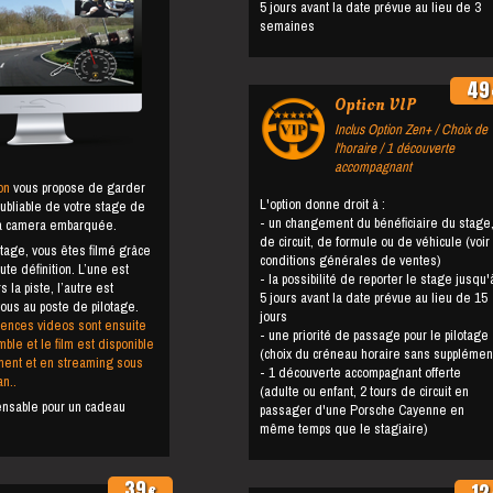
5 jours avant la date prévue au lieu de 3
semaines
49
Option VIP
Inclus Option Zen+ / Choix de
l'horaire / 1 découverte
accompagnant
on
vous propose de garder
L'option donne droit à :
oubliable de votre stage de
- un changement du bénéficiaire du stage,
la camera embarquée.
de circuit, de formule ou de véhicule (voir
stage, vous êtes filmé grâce
conditions générales de ventes)
te définition. L’une est
- la possibilité de reporter le stage jusqu'à
la piste, l’autre est
5 jours avant la date prévue au lieu de 15
ous au poste de pilotage.
jours
ences videos sont ensuite
- une priorité de passage pour le pilotage
le et le film est disponible
(choix du créneau horaire sans supplémen
ent et en streaming sous
- 1 découverte accompagnant offerte
n..
(adulte ou enfant, 2 tours de circuit en
pensable pour un cadeau
passager d'une Porsche Cayenne en
même temps que le stagiaire)
39
12
€