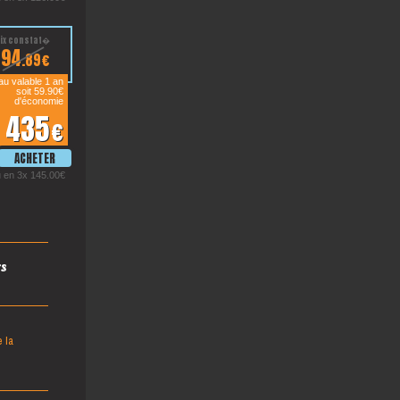
494
.89€
u valable 1 an
soit 59.90€
d'économie
435
€
 en 3x 145.00€
s
 la