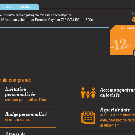
es perfectionnistes
tours de découverte en passager à bord d'un Porsche Cayenne
 12 tours au volant d'un Porsche Cayman 718 GT4 RS de 500ch
Bon cadea
-12
%
ou
mule comprend:
Invitation
Accompagnateur
personnalisée
autorisés
envoyée par email en 15mn
Report de date
Badge personnalisé
Jusqu'à 3 semaines de
et un tour de cou
date, changez de date
gratuitement
2 tours de