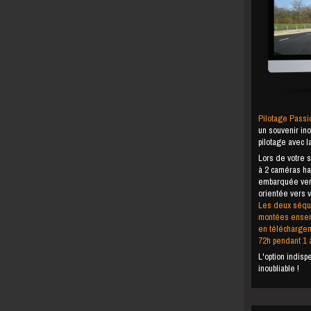
Pilotage Passi
un souvenir in
pilotage avec 
Lors de votre 
à 2 caméras hau
embarquée vers 
orientée vers v
Les deux séqu
montées ensemb
en téléchargem
72h pendant 1 a
L'option indis
inoubliable !