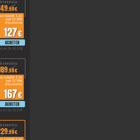
149
.90€
u valable 1 an
soit 22.90€
d'économie
127
€
ou en 3x 42.33€
189
.90€
u valable 1 an
soit 22.90€
d'économie
167
€
ou en 3x 55.67€
229
.90€
u valable 1 an