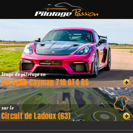
Stage de pilotage en
Porsche Cayman 718 GT4 RS
sur le
Circuit de Ladoux (63)