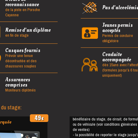
reconnaissance
Pas d'alcoolémi
de la piste en Porsche
Cayenne
Jeunes permis
Remise d'un diplôme
acceptés
en fin de stage
Permis de conduire
obligatoire
Casques fournis
Conduite
Prévoir une tenue
accompagnée
décontractée et des
dès 15ans avec l'attest
chaussures souples
(formules jusqu'à 6 tou
uniquement)
Assurances
comprises
Moniteurs diplômés
 du stage:
49
€
bénéficiaire du stage, de circuit, de formu
rquée
ou de véhicule (voir conditions générales
de ventes)
- la possibilité de reporter le stage jusqu'à