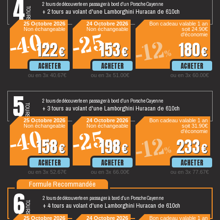
4
2 tours de découverte en passager à bord d'un Porsche Cayenne
tours
+ 2 tours au volant d'une Lamborghini Huracan de 610ch
25 Octobre 2026
24 Octobre 2026
Bon cadeau valable 1 an
Non échangeable
Non échangeable
soit 24.90€
-40
-25
d'économie
-12
122
153
180
%
%
€
€
€
%
ou en 3x 40.67€
ou en 3x 51.00€
ou en 3x 60.00€
5
2 tours de découverte en passager à bord d'un Porsche Cayenne
tours
+ 3 tours au volant d'une Lamborghini Huracan de 610ch
25 Octobre 2026
24 Octobre 2026
Bon cadeau valable 1 an
Non échangeable
Non échangeable
soit 31.90€
-40
-25
d'économie
-12
158
198
233
%
%
€
€
€
%
ou en 3x 52.67€
ou en 3x 66.00€
ou en 3x 77.67€
Formule Recommandée
6
2 tours de découverte en passager à bord d'un Porsche Cayenne
tours
+ 4 tours au volant d'une Lamborghini Huracan de 610ch
25 Octobre 2026
24 Octobre 2026
Bon cadeau valable 1 an