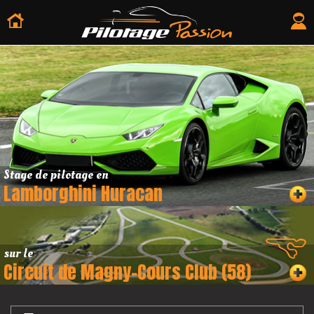
Stage de pilotage en
Lamborghini Huracan
sur le
Circuit de Magny-Cours Club (58)