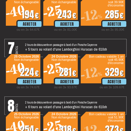
Non échangeable
Non échangeable
soit 39.90€
-40
-25
d'économie
-12
194
243
285
%
%
€
€
€
%
ou en 3x 64.67€
ou en 3x 81.00€
ou en 3x 95.00€
7
2 tours de découverte en passager à bord d'un Porsche Cayenne
tours
+ 5 tours au volant d'une Lamborghini Huracan de 610ch
25 Octobre 2026
24 Octobre 2026
Bon cadeau valable 1 an
Non échangeable
Non échangeable
soit 45.90€
-40
-25
d'économie
-12
224
281
329
%
%
€
€
€
%
ou en 3x 74.67€
ou en 3x 93.67€
ou en 3x 109.67€
8
2 tours de découverte en passager à bord d'un Porsche Cayenne
tours
+ 6 tours au volant d'une Lamborghini Huracan de 610ch
25 Octobre 2026
24 Octobre 2026
Bon cadeau valable 1 an
Non échangeable
Non échangeable
soit 51.90€
-40
-25
d'économie
254
318
373
%
%
€
€
€