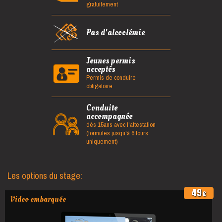
gratuitement
Pas d'alcoolémie
Jeunes permis
acceptés
Permis de conduire
obligatoire
Conduite
accompagnée
dès 15ans avec l'attestation
(formules jusqu'à 6 tours
uniquement)
Les options du stage:
49
€
Video embarquée