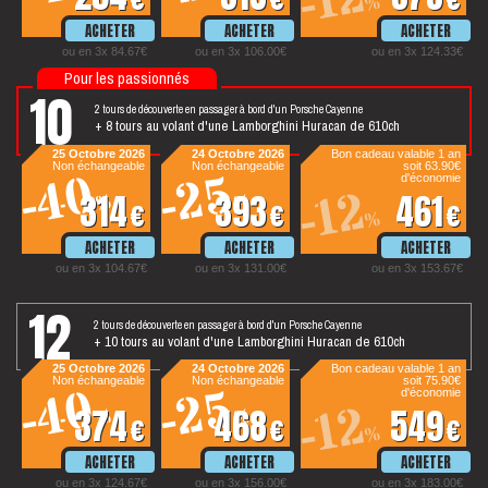
-12
%
ou en 3x 84.67€
ou en 3x 106.00€
ou en 3x 124.33€
Pour les passionnés
10
2 tours de découverte en passager à bord d'un Porsche Cayenne
+ 8 tours au volant d'une Lamborghini Huracan de 610ch
tours
25 Octobre 2026
24 Octobre 2026
Bon cadeau valable 1 an
Non échangeable
Non échangeable
soit 63.90€
-40
-25
d'économie
-12
314
393
461
%
%
€
€
€
%
ou en 3x 104.67€
ou en 3x 131.00€
ou en 3x 153.67€
12
2 tours de découverte en passager à bord d'un Porsche Cayenne
+ 10 tours au volant d'une Lamborghini Huracan de 610ch
tours
25 Octobre 2026
24 Octobre 2026
Bon cadeau valable 1 an
Non échangeable
Non échangeable
soit 75.90€
-40
-25
d'économie
-12
374
468
549
%
%
€
€
€
%
ou en 3x 124.67€
ou en 3x 156.00€
ou en 3x 183.00€