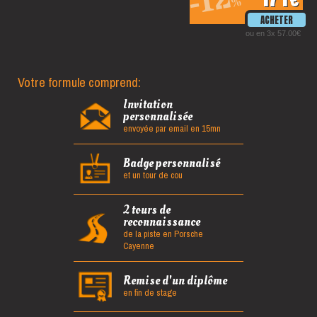
-12
%
ou en 3x 57.00€
Votre formule comprend:
Invitation
personnalisée
envoyée par email en 15mn
Badge personnalisé
et un tour de cou
2 tours de
reconnaissance
de la piste en Porsche
Cayenne
Remise d'un diplôme
en fin de stage