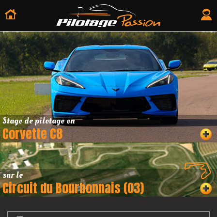
Stage de pilotage en
Corvette C8
sur le
Circuit du Bourbonnais (03)