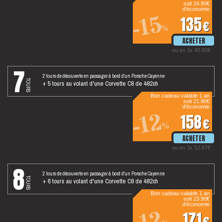
soit 24.90€
d'économie
-15
135
€
%
ou en 3x 45.00€
7
2 tours de découverte en passager à bord d'un Porsche Cayenne
tours
+ 5 tours au volant d'une Corvette C8 de 482ch
Bon cadeau valable 1 an
soit 21.90€
d'économie
-12
158
€
%
ou en 3x 52.67€
8
2 tours de découverte en passager à bord d'un Porsche Cayenne
tours
+ 6 tours au volant d'une Corvette C8 de 482ch
Bon cadeau valable 1 an
soit 23.90€
d'économie
171
€