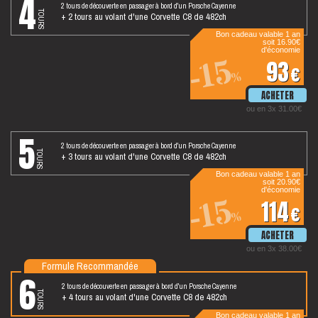
4
2 tours de découverte en passager à bord d'un Porsche Cayenne
tours
+ 2 tours au volant d'une Corvette C8 de 482ch
Bon cadeau valable 1 an
soit 16.90€
d'économie
-15
93
€
%
ou en 3x 31.00€
5
2 tours de découverte en passager à bord d'un Porsche Cayenne
tours
+ 3 tours au volant d'une Corvette C8 de 482ch
Bon cadeau valable 1 an
soit 20.90€
d'économie
-15
114
€
%
ou en 3x 38.00€
Formule Recommandée
6
2 tours de découverte en passager à bord d'un Porsche Cayenne
tours
+ 4 tours au volant d'une Corvette C8 de 482ch
Bon cadeau valable 1 an