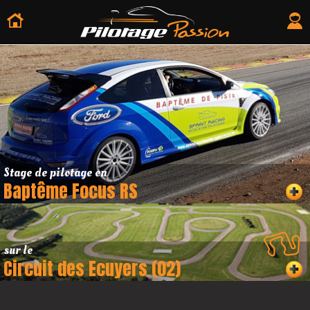
Stage de pilotage en
Baptême Focus RS
sur le
Circuit des Ecuyers (02)