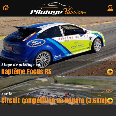
Stage de pilotage en
Baptême Focus RS
sur le
Circuit compétition de Nogaro (3.6km)