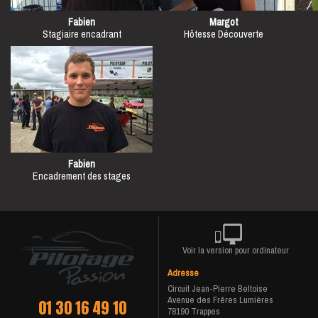
Fabien
Margot
Stagiaire encadrant
Hôtesse Découverte
Fabien
Encadrement des stages
Voir la version pour ordinateur
Adresse
Circuit Jean-Pierre Beltoise
Avenue des Frêres Lumières
01 30 16 49 10
78190 Trappes