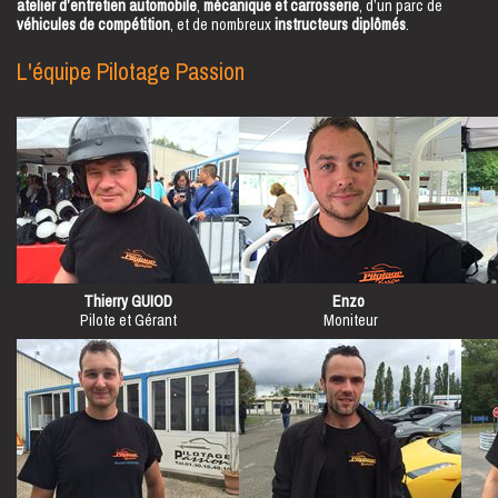
atelier d’entretien automobile
,
mécanique et carrosserie
, d’un parc de
véhicules de compétition
, et de nombreux
instructeurs diplômés
.
L'équipe Pilotage Passion
Thierry GUIOD
Enzo
Pilote et Gérant
Moniteur