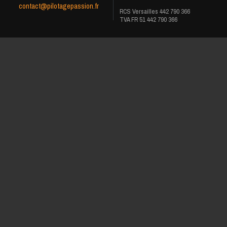
contact@pilotagepassion.fr
RCS Versailles 442 790 366
TVA FR 51 442 790 366