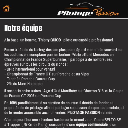
Notre équipe
A la base, un homme,
Thierry GUIOD
, pilote automobile professionnel.
Formé à l’école du karting dès son plus jeune âge, il monte très souvent sur
les podiums en monoplace puis en berline. Pilote officiel Mercedes en
Championnat de France Supertourisme, il participe à de nombreuses
épreuves sur tous les circuits du monde :
- BPR international pour Venturi
- Championnat de France GT sur Porsche et sur Viper
- Trophée Porsche Carrera Cup
- 24h du Mans Historique
Il remporte entre autres l’Age d’Or à Montlhéry sur Chevron B16, et la Coupe
de France GT 2006 sur Porsche Cup.
En
1994
, parallèlement à sa carrière de coureur, il décide de fonder sa
propre
école de pilotage
afin de partager sa passion du sport automobile, et
de le rendre accessible aux non-initiés.
PILOTAGE PASSION
est née.
C’est aujourd’hui une structure basée sur le
circuit Jean-Pierre BELTOISE
à Trappes ( 25 Km de Paris), composée d’une
équipe commerciale
, d’un