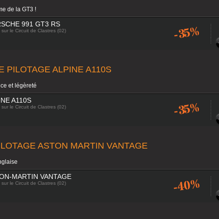
me de la GT3 !
SCHE 991 GT3 RS
-35%
sur le Circuit de Clastres (02)
E PILOTAGE ALPINE A110S
ce et légèreté
INE A110S
-35%
sur le Circuit de Clastres (02)
ILOTAGE ASTON MARTIN VANTAGE
nglaise
ON-MARTIN VANTAGE
-40%
sur le Circuit de Clastres (02)