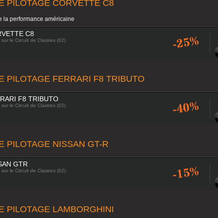
E PILOTAGE CORVETTE C8
e la performance américaine
RVETTE C8
-25%
sur le Circuit de Clastres (02)
E PILOTAGE FERRARI F8 TRIBUTO
RARI F8 TRIBUTO
-40%
sur le Circuit de Clastres (02)
E PILOTAGE NISSAN GT-R
SAN GTR
-15%
sur le Circuit de Clastres (02)
E PILOTAGE LAMBORGHINI