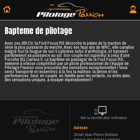
Bapteme de pilotage
Avec ses 305 CV, la Ford Focus RS décroche la palme de la traction de
série la plus puissante du marché. Avec ses faux airs de WRC, elle canalise
malgré tout la fougue de son 5 cylindres turbo d’anthologie, et transmet
parfaitement sa puissance au sol. Son couple est supérieur à celui d’une
Porcshe 911 Carrera S. Le baptême en passager de la Ford Focus RS,
emmené à vitesse compétition par un pilote professionnel de l’équipe de
Pilotage Passion vous procurera des sensations exceptionnelles ! Vous
serez transporté et ressentirez à la fois la maîtrise, la dérive et les
performances. Seul, en couple, en famille avec les enfants, ou entre amis,
des sensations uniques, à essayer impérativement !
Voir la version pour ordinateur
Adresse
Circuit Jean-Pierre Beltoise
Avenue des Frêres Lumières