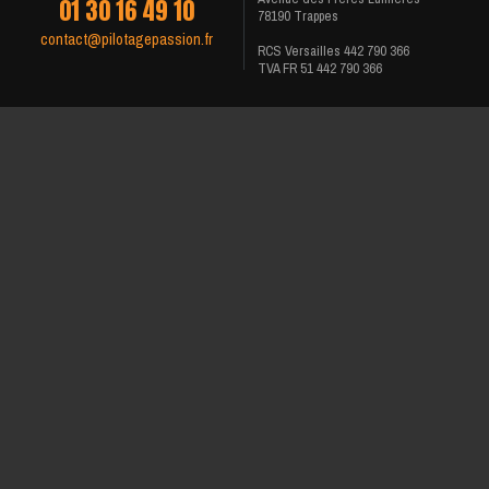
01 30 16 49 10
78190 Trappes
contact@pilotagepassion.fr
RCS Versailles 442 790 366
TVA FR 51 442 790 366